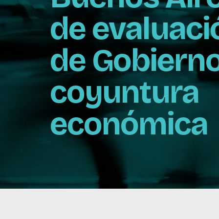
de evaluaci
de Gobierno
coyuntura
económica