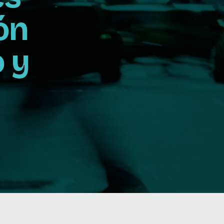
ón
 y