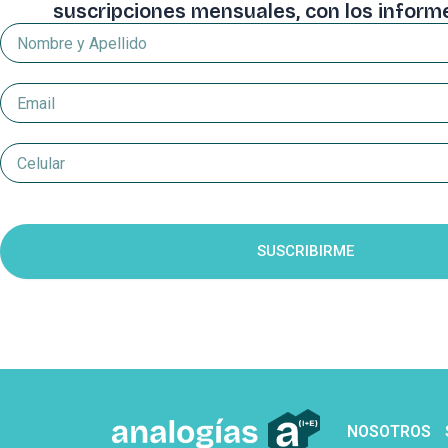
suscripciones mensuales, con los infor
Nombre
y
Apellido
Email
Celular
Suscripcion
SUSCRIBIRME
NOSOTROS