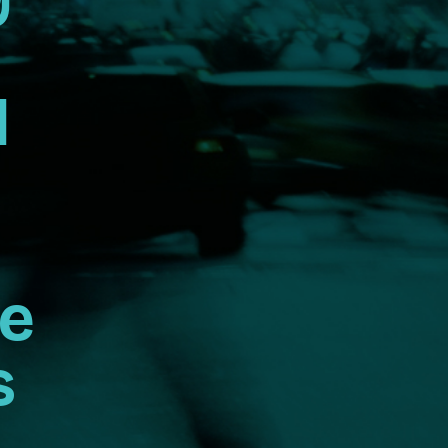
l
e
s