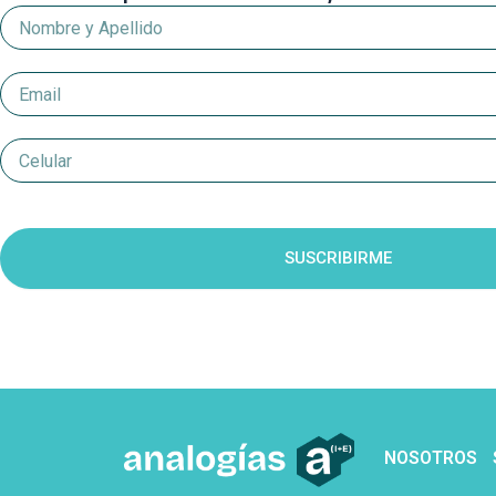
Nombre
y
Apellido
Email
Celular
Suscripcion
SUSCRIBIRME
NOSOTROS