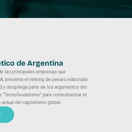
ico de Argentina
 de las principales empresas que
IA, presenta el ranking de países elaborado
rd y despliega parte de los argumentos del
is “Tecnofeudalismo” para contextualizar el
 actual del capitalismo global.
E